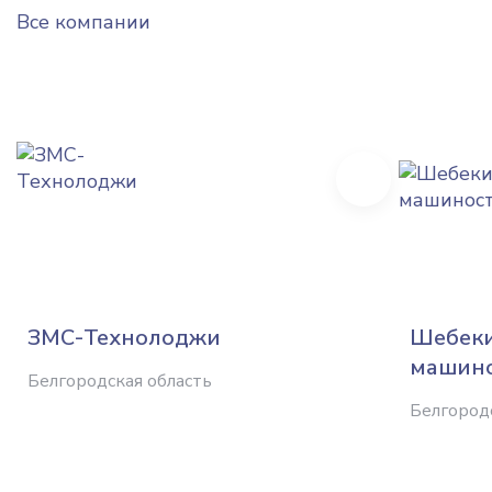
Все компании
Next
ЗМС-Технолоджи
Шебек
машино
Белгородская область
Белгород