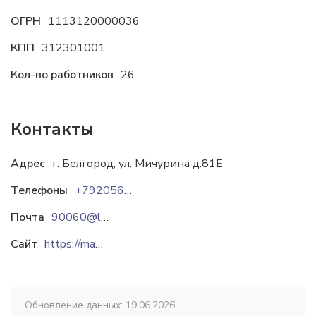
ОГРН
1113120000036
КПП
312301001
Кол-во работников
26
Контакты
Адрес
г. Белгород, ул. Мичурина д.81Е
Телефоны
+79205643525
+7(920)200-34-56
Почта
90060@list.ru
mach-zavod@mail.ru
Сайт
https://mash-zavod.com
Обновление данных: 19.06.2026