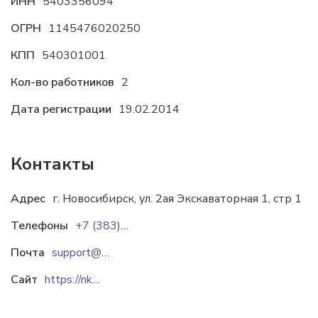
ИНН
5403356094
ОГРН
1145476020250
КПП
540301001
Кол-во работников
2
Дата регистрации
19.02.2014
Контакты
Адрес
г. Новосибирск, ул. 2ая Экскаваторная 1, стр 1
Телефоны
+7 (383)285-80-98
Почта
support@nkz-nsk.ru
Сайт
https://nkz-nsk.ru