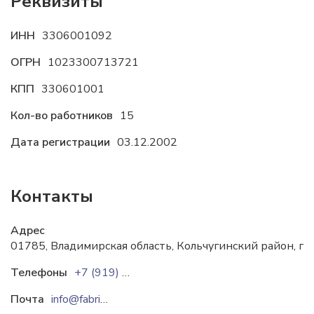
Реквизиты
ИНН
3306001092
ОГРН
1023300713721
КПП
330601001
Кол-во работников
15
Дата регистрации
03.12.2002
Контакты
Адрес
01785, Владимирская область, Кольчугинский район, го
Телефоны
+7 (919) 006-11-11
+7 (495) 642-22-64
Почта
info@fabrikapalto.ru