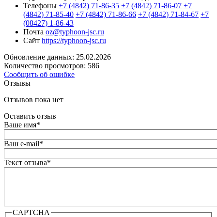
Телефоны
+7 (4842) 71-86-35
+7 (4842) 71-86-07
+7
(4842) 71-85-40
+7 (4842) 71-86-66
+7 (4842) 71-84-67
+7
(08427) 1-86-43
Почта
oz@typhoon-jsc.ru
Сайт
https://typhoon-jsc.ru
Обновление данных: 25.02.2026
Количество просмотров: 586
Сообщить об ошибке
Отзывы
Отзывов пока нет
Оставить отзыв
Ваше имя
*
Ваш e-mail
*
Текст отзыва
*
CAPTCHA