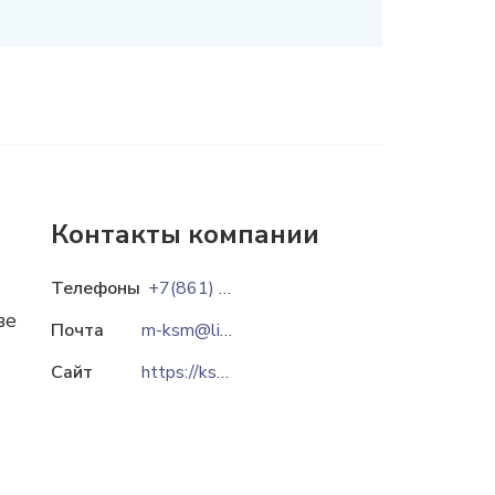
Контакты компании
Телефоны
+7(861) 238-70-17
+7(918) 478-00-90
ве
Почта
m-ksm@list.ru
Сайт
https://ksm-enem.ru