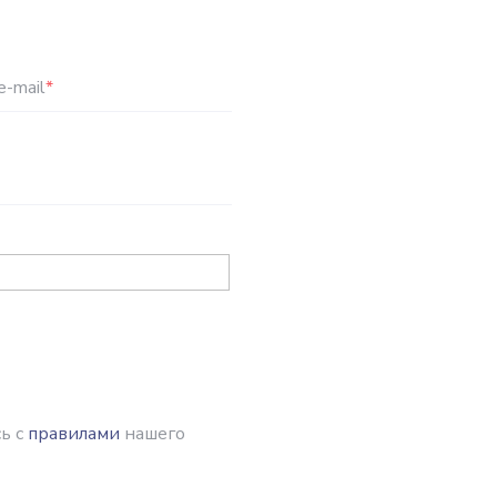
e-mail
*
ь с
правилами
нашего