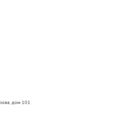
рова, дом 101
+7(918) 478-00-90