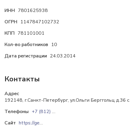
ИНН
7801625938
ОГРН
1147847102732
КПП
781101001
Кол-во работников
10
Дата регистрации
24.03.2014
Контакты
Адрес
192148, г.Санкт-Петербург, ул.Ольги Берггольц д.36 с.2
Телефоны
+7 (812) 748 18 82
Сайт
https://geodevice.ru