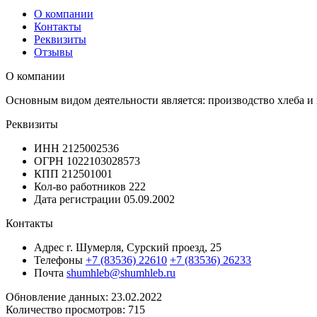
О компании
Контакты
Реквизиты
Отзывы
О компании
Основным видом деятельности является: производство хлеба и
Реквизиты
ИНН
2125002536
ОГРН
1022103028573
КПП
212501001
Кол-во работников
222
Дата регистрации
05.09.2002
Контакты
Адрес
г. Шумерля, Сурский проезд, 25
Телефоны
+7 (83536) 22610
+7 (83536) 26233
Почта
shumhleb@shumhleb.ru
Обновление данных: 23.02.2022
Количество просмотров: 715