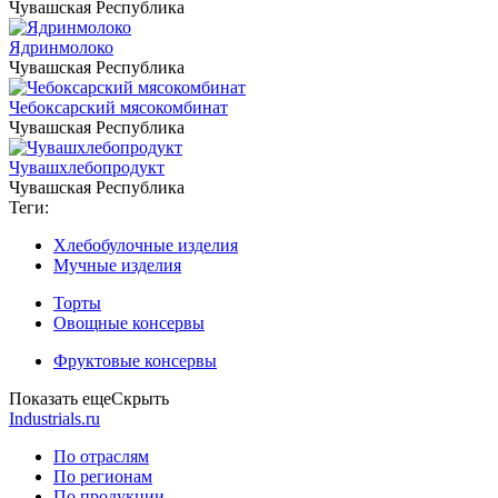
Чувашская Республика
Ядринмолоко
Чувашская Республика
Чебоксарский мясокомбинат
Чувашская Республика
Чувашхлебопродукт
Чувашская Республика
Теги:
Хлебобулочные изделия
Мучные изделия
Торты
Овощные консервы
Фруктовые консервы
Показать еще
Скрыть
Industrials.ru
По отраслям
По регионам
По продукции