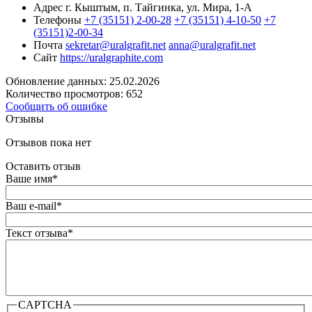
Адрес
г. Кыштым, п. Тайгинка, ул. Мира, 1-А
Телефоны
+7 (35151) 2-00-28
+7 (35151) 4-10-50
+7
(35151)2-00-34
Почта
sekretar@uralgrafit.net
anna@uralgrafit.net
Сайт
https://uralgraphite.com
Обновление данных: 25.02.2026
Количество просмотров: 652
Сообщить об ошибке
Отзывы
Отзывов пока нет
Оставить отзыв
Ваше имя
*
Ваш e-mail
*
Текст отзыва
*
CAPTCHA