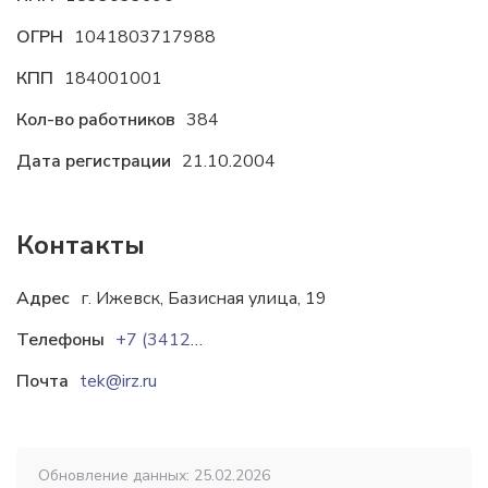
ОГРН
1041803717988
КПП
184001001
Кол-во работников
384
Дата регистрации
21.10.2004
Контакты
Адрес
г. Ижевск, Базисная улица, 19
Телефоны
+7 (3412) 68-87-59
+7 (3412) 50-07-82
+7 (
Почта
tek@irz.ru
Обновление данных: 25.02.2026