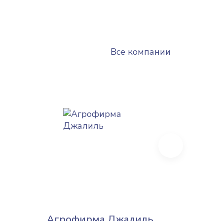
Все компании
Next
Агрофирма Джалиль
Агро