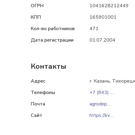
ОГРН
1041628212449
КПП
165901001
Кол-во работников
471
Дата регистрации
01.07.2004
Контакты
Адрес
г. Казань, Тихорецк
Телефоны
+7 (843) 278-90-42
Почта
agrodep@krvostok.ru
Сайт
https://kvagro.ru