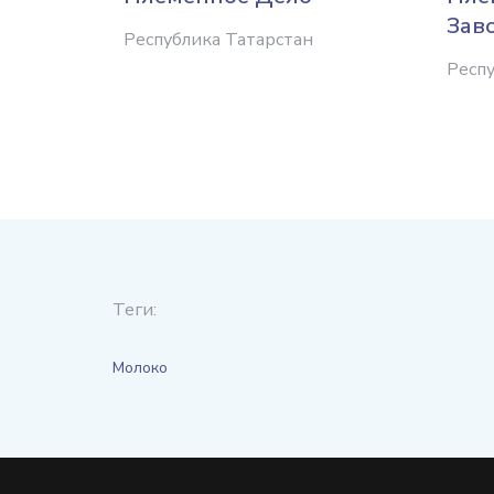
Зав
Республика Татарстан
Респу
Теги:
Молоко