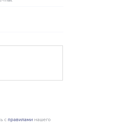
e-mail
*
ь с
правилами
нашего