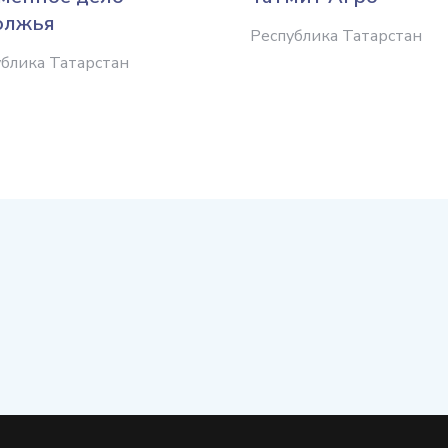
олжья
Республика Татарстан
блика Татарстан