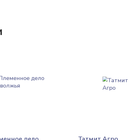
и
менное дело
Татмит Агро