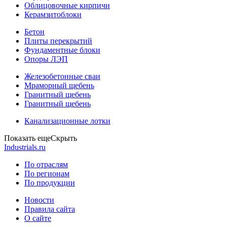
Облицовочные кирпичи
Керамзитоблоки
Бетон
Плиты перекрытий
Фундаментные блоки
Опоры ЛЭП
Железобетонные сваи
Мраморный щебень
Гранитный щебень
Гранитный щебень
Канализационные лотки
Показать еще
Скрыть
Industrials.ru
По отраслям
По регионам
По продукции
Новости
Правила сайта
О сайте