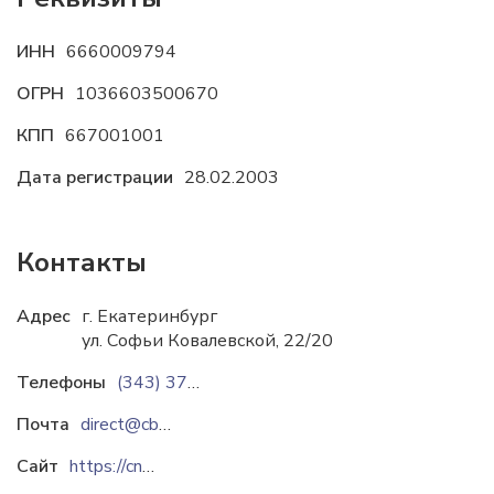
ИНН
6660009794
ОГРН
1036603500670
КПП
667001001
Дата регистрации
28.02.2003
Контакты
Адрес
г. Екатеринбург
ул. Софьи Ковалевской, 22/20
Телефоны
(343) 374-49-13
Почта
direct@cbibl.uran.ru
Сайт
https://cnb.uran.ru