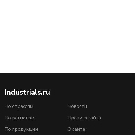
Industrials.ru
По отраслям
Новости
По регионам
Правила сайта
По продукции
О сайте