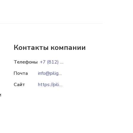
Контакты компании
Телефоны
+7 (812) 425-69-32
Почта
info@piligrim-ltd.ru
Сайт
https://piligrim-ltd.ru
и