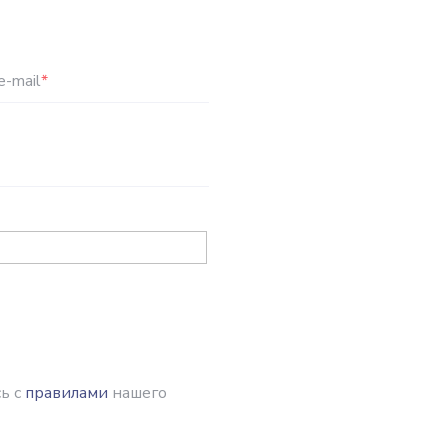
e-mail
*
ь с
правилами
нашего