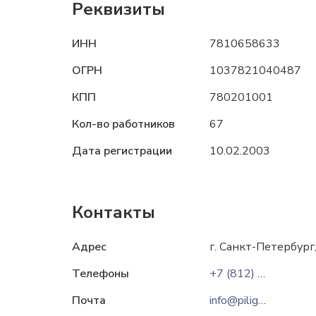
Реквизиты
ИНН
7810658633
ОГРН
1037821040487
КПП
780201001
Кол-во работников
67
Дата регистрации
10.02.2003
Контакты
Адрес
г. Санкт-Петербург
Телефоны
+7 (812) 425-69-32
Почта
info@piligrim-ltd.ru