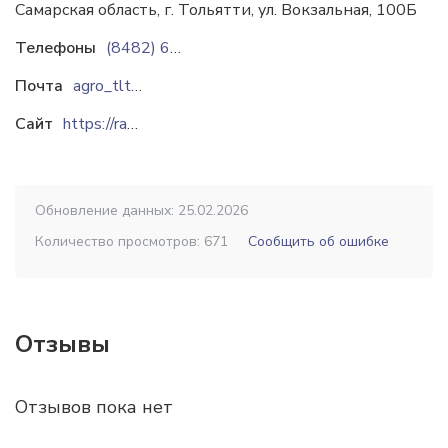
Самарская область, г. Тольятти, ул. Вокзальная, 100Б
Телефоны
(8482) 69-73-00
+7(8482) 69-73-00
+7(8482
Почта
agro_tlt@mail.ru
Сайт
https://radost-tlt.ru
Обновление данных: 25.02.2026
Количество просмотров: 671
Сообщить об ошибке
Отзывы
Отзывов пока нет