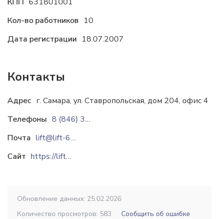
КПП
631801001
Кол-во работников
10
Дата регистрации
18.07.2007
Контакты
Адрес
г. Самара, ул. Ставропольская, дом 204, офис 4
Телефоны
8 (846) 331-57-57
8 (846) 331-57-47
8 917-
Почта
lift@lift-63.ru
Сайт
https://lift-63.ru
Обновление данных: 25.02.2026
Количество просмотров: 583
Сообщить об ошибке