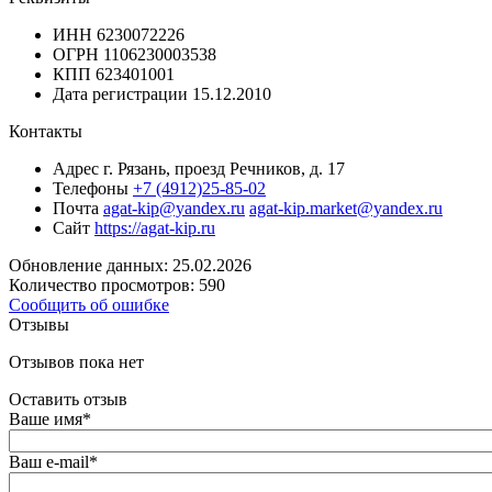
ИНН
6230072226
ОГРН
1106230003538
КПП
623401001
Дата регистрации
15.12.2010
Контакты
Адрес
г. Рязань, проезд Речников, д. 17
Телефоны
+7 (4912)25-85-02
Почта
agat-kip@yandex.ru
agat-kip.market@yandex.ru
Сайт
https://agat-kip.ru
Обновление данных: 25.02.2026
Количество просмотров: 590
Сообщить об ошибке
Отзывы
Отзывов пока нет
Оставить отзыв
Ваше имя
*
Ваш e-mail
*