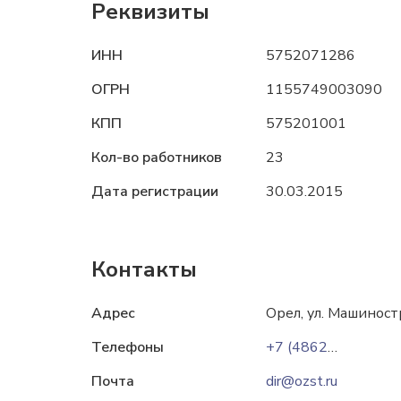
Реквизиты
ИНН
5752071286
ОГРН
1155749003090
КПП
575201001
Кол-во работников
23
Дата регистрации
30.03.2015
Контакты
Адрес
Орел, ул. Машиност
Телефоны
+7 (4862) 48-07-01
Почта
dir@ozst.ru