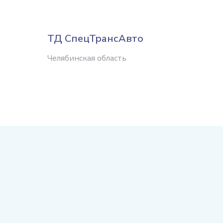
ТД СпецТрансАвто
Борус
Челябинская область
Красно