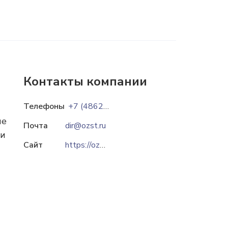
Контакты компании
Телефоны
+7 (4862) 48-07-01
ие
Почта
dir@ozst.ru
ти
Сайт
https://ozst.ru