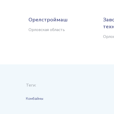
Орелстроймаш
Зав
тех
Орловская область
Орлов
Теги:
Комбайны