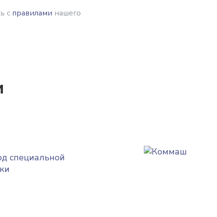
ь с
правилами
нашего
и