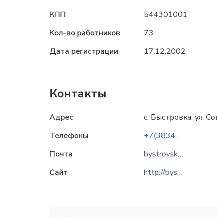
КПП
544301001
Кол-во работников
73
Дата регистрации
17.12.2002
Контакты
Адрес
с. Быстровка, ул. Со
Телефоны
+7(38343) 59-190
Почта
bystrovskoe@mail.ru
Сайт
http://bystrovskoye.ru