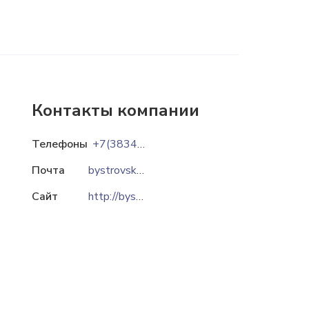
Контакты компании
Телефоны
+7(38343) 59-190
Почта
bystrovskoe@mail.ru
Сайт
http://bystrovskoye.ru