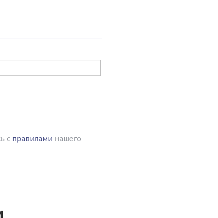
ь с
правилами
нашего
и