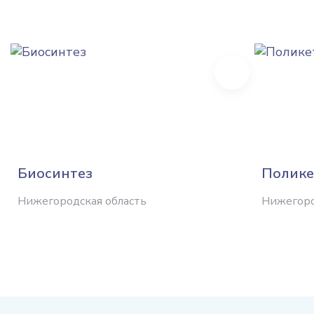
Next
Биосинтез
Полике
Нижегородская область
Нижегоро