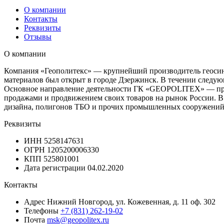
О компании
Контакты
Реквизиты
Отзывы
О компании
Компания «Геополитекс» — крупнейший производитель геосинт
материалов был открыт в городе Дзержинск. В течении следу
Основное направление деятельности ГК «GEOPOLITEX» — прои
продажами и продвижением своих товаров на рынок России. В 
дизайна, полигонов ТБО и прочих промышленных сооружений
Реквизиты
ИНН
5258147631
ОГРН
1205200006330
КПП
525801001
Дата регистрации
04.02.2020
Контакты
Адрес
Нижний Новгород, ул. Кожевенная, д. 11 оф. 302
Телефоны
+7 (831) 262-19-02
Почта
msk@geopolitex.ru