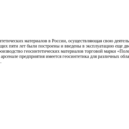
етических материалов в России, осуществляющая свою деятельн
ющих пяти лет были построены и введены в эксплуатацию еще д
зводство геосинтетических материалов торговой марки «Полек
арсенале предприятия имеется геосинтетика для различных обл
.