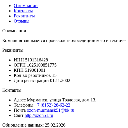
О компании
Контакты
Реквизиты
Отзывы
О компании
Компания занимается производством медицинского и техничес
Реквизиты
ИНН
5191316428
ОГРН
1025100851775
КПП
519001001
Кол-во работников
15
Дата регистрации
01.11.2002
Контакты
Адрес
Мурманск, улица Траловая, дом 13.
Телефоны
+7 (8152) 28-62-22
Почта
ozon-murmansk51@bk.ru
Сайт
http://ozon51.ru
Обновление данных: 25.02.2026