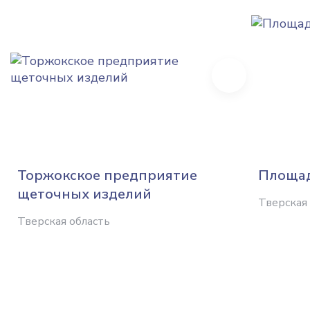
Next
Торжокское предприятие
Площад
щеточных изделий
Тверская
Тверская область