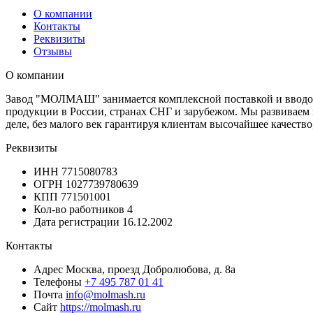
О компании
Контакты
Реквизиты
Отзывы
О компании
Завод "МОЛМАШ" занимается комплексной поставкой и вводом
продукции в России, странах СНГ и зарубежом. Мы развиваем
деле, без малого век гарантируя клиентам высочайшее качеств
Реквизиты
ИНН
7715080783
ОГРН
1027739780639
КПП
771501001
Кол-во работников
4
Дата регистрации
16.12.2002
Контакты
Адрес
Москва, проезд Добролюбова, д. 8а
Телефоны
+7 495 787 01 41
Почта
info@molmash.ru
Сайт
https://molmash.ru