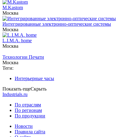
M.Kastom
Москва
Интегрированные электронно-оптические системы
Москва
L.I.M.A. home
Москва
Технологии Печати
Москва
Теги:
Интерьерные часы
Показать еще
Скрыть
Industrials.ru
По отраслям
По регионам
По продукции
Новости
Правила сайта