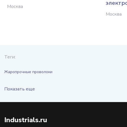
электр
Москва
Москва
Теги:
Жаропрочные проволоки
Показать еще
Industrials.ru