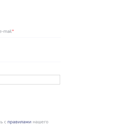
e-mail
*
ь с
правилами
нашего