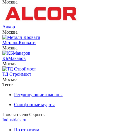
Москва
Алкор
Москва
Металл-Кровати
Москва
КБМакаров
Москва
ТД Строймост
Москва
Теги:
Регулирующие клапаны
Сильфонные муфты
Показать еще
Скрыть
Industrials.ru
По отраслям