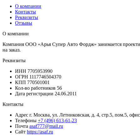
О компании
Контакты
Реквизиты
Отзывы
О компании
Компания ООО «Арья Супер Авто Фордж» занимается проектиро
на заказ.
Реквизиты
ИНН
7705953990
ОГРН
1117746504370
КПП
770501001
Кол-во работников
56
Дата регистрации
24.06.2011
Контакты
Адрес
г. Москва, ул. Летниковская, д. 4, стр.5, пом.5, офис
Телефоны
+7 (496) 613-61-23
Почта
asaf777@mail.ru
Сайт
https://asaf.ru