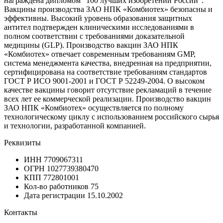
награждена дипломом “100 лучших изобретений России”.
Вакцины производства ЗАО НПК «Комбиотех» безопасны и
эффективны. Высокий уровень образования защитных
антител подтвержден клиническими исследованиями в
полном соответствии с требованиями доказательной
медицины (GLP). Производство вакцин ЗАО НПК
«Комбиотех» отвечает современным требованиям GMP,
система менеджмента качества, внедренная на предприятии,
сертифицирована на соответствие требованиям стандартов
ГОСТ Р ИСО 9001-2001 и ГОСТ Р 52249-2004. О высоком
качестве вакцины говорит отсутствие рекламаций в течение
всех лет ее коммерческой реализации. Производство вакцин
ЗАО НПК «Комбиотех» осуществляется по полному
технологическому циклу с использованием российского сырья
и технологии, разработанной компанией.
Реквизиты
ИНН
7709067311
ОГРН
1027739380470
КПП
772801001
Кол-во работников
75
Дата регистрации
15.10.2002
Контакты