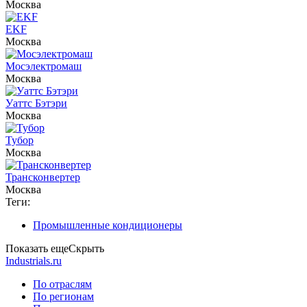
Москва
EKF
Москва
Мосэлектромаш
Москва
Уаттс Бэтэри
Москва
Тубор
Москва
Трансконвертер
Москва
Теги:
Промышленные кондиционеры
Показать еще
Скрыть
Industrials.ru
По отраслям
По регионам