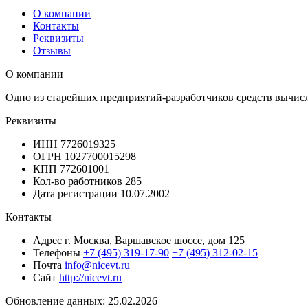
О компании
Контакты
Реквизиты
Отзывы
О компании
Одно из старейших предприятий-разработчиков средств вычисл
Реквизиты
ИНН
7726019325
ОГРН
1027700015298
КПП
772601001
Кол-во работников
285
Дата регистрации
10.07.2002
Контакты
Адрес
г. Москва, Варшавское шоссе, дом 125
Телефоны
+7 (495) 319-17-90
+7 (495) 312-02-15
Почта
info@nicevt.ru
Сайт
http://nicevt.ru
Обновление данных: 25.02.2026