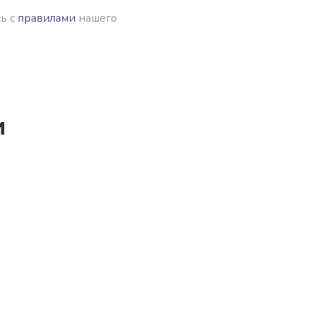
ь с
правилами
нашего
и