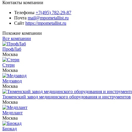
Контакты компании
Телефоны
+7(495) 782-29-87
Почта
mail@mpometallist.ru
Сайт
https://mpometallist.ru
Похожие компании
Все компании
ПрофЛаб
Москва
Стерн
Москва
Медзавод
Москва
Тюменский завод медицинского оборудования и инструментов
Москва
Медплант
Москва
Биокад