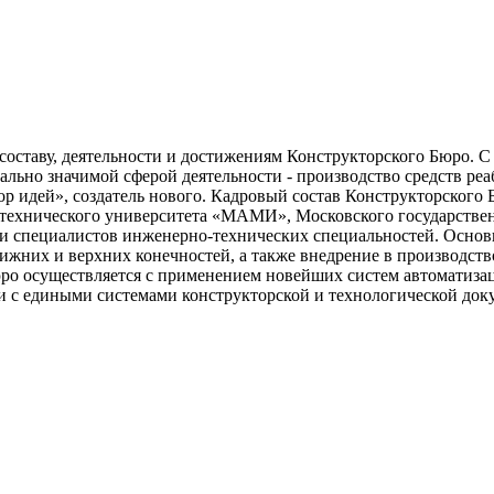
оставу, деятельности и достижениям Конструкторского Бюро. С 
ально значимой сферой деятельности - производство средств р
ор идей», создатель нового. Кадровый состав Конструкторско
технического университета «МАМИ», Московского государствен
 специалистов инженерно-технических специальностей. Основн
ижних и верхних конечностей, а также внедрение в производст
о осуществляется с применением новейших систем автоматизации
ии с едиными системами конструкторской и технологической док