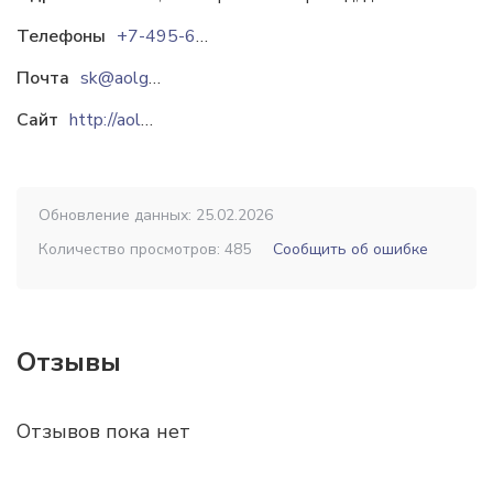
Телефоны
+7-495-677-73-16
+7-495-677-69-16
+7-49
Почта
sk@aolgm.ru
lgm@aolgm.ru
Сайт
http://aolgm.ru
Обновление данных: 25.02.2026
Количество просмотров: 485
Сообщить об ошибке
Отзывы
Отзывов пока нет