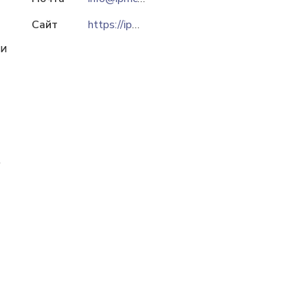
Сайт
https://ipmce.ru
 и
.