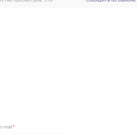
ество просмотров: 396
Сообщить об ошибке
e-mail
*