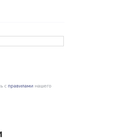
ь с
правилами
нашего
и