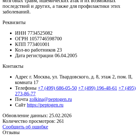
мозговых травм, ишемических атак и их возможных
последствий и других, а также для профилактики этих
заболеваний.
Реквизиты
ИНН
7734525082
ОГРН
1057746598700
КПП
773401001
Кол-во работников
23
Дата регистрации
06.04.2005
Контакты
Адрес
г. Москва, ул. Твардовского, д. 8, этаж 2, пом. II,
комната 17
Телефоны
+7 (499) 686-05-50
+7 (499) 196-48-61
+7 (495)
273-86-77
Почта
zolkina@peptogen.ru
Сайт
https://peptogen.ru
Обновление данных: 25.02.2026
Количество просмотров: 261
Сообщить об ошибке
Отзывы