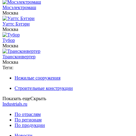
Мосэлектромаш
Москва
Уаттс Бэтэри
Москва
Тубор
Москва
Трансконвертер
Москва
Теги:
Нежилые сооружения
Строительные конструкции
Показать еще
Скрыть
Industrials.ru
По отраслям
По регионам
По продукции
Новости