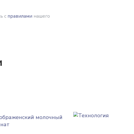
ь с
правилами
нашего
и