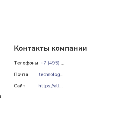
Контакты компании
Телефоны
+7 (495) 456-71-41
Почта
technology@optitrade.ru
Сайт
https://allgoy.ru
а