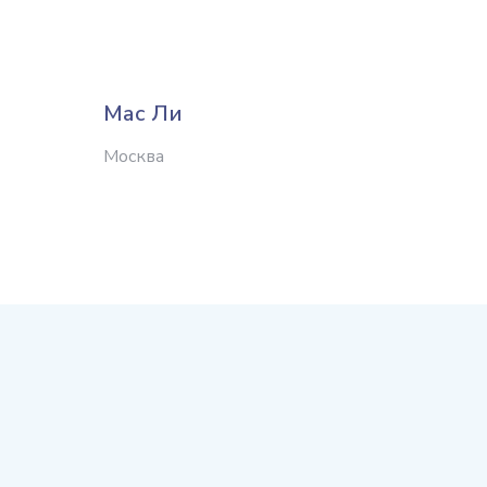
Мас Ли
Озер
комб
Москва
Москва