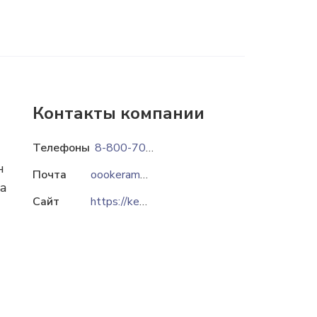
Контакты компании
Телефоны
8-800-7007-647
н
Почта
oookeramzit@bk.ru
ва
Сайт
https://keramzit42.ru