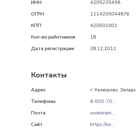
ИНН
4205235498
ОГРН
1114205044876
КПП
420501001
Кол-во работников
18
Дата регистрации
28.12.2011
Контакты
Адрес
г. Кемерово, Западн
Телефоны
8-800-7007-647
Почта
oookeramzit@bk.ru
Сайт
https://keramzit42.ru