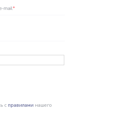
e-mail
*
ь с
правилами
нашего