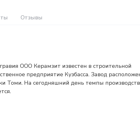
иты
Отзывы
 гравия ООО Керамзит известен в строительной
инственное предприятие Кузбасса. Завод расположе
еки Томи. На сегодняшний день темпы производст
тся.