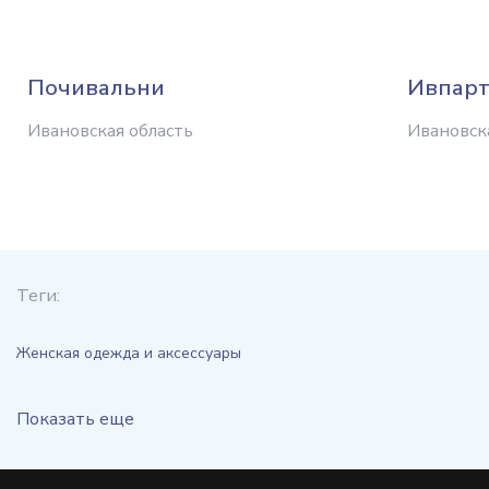
Почивальни
Ивпар
Ивановская область
Ивановск
Теги:
Женская одежда и аксессуары
Показать еще