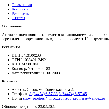
О компании
Контакты
Реквизиты
Отзывы
О компании
Аграрное предприятие занимается выращиванием различных овощ
зерен идет на корм животным, а часть продается. На выручен
Реквизиты
ИНН
3433100233
ОГРН
1033401124921
КПП
343301001
Кол-во работников
183
Дата регистрации
11.06.2003
Контакты
Адрес
х. Сизов, ул. Советская, дом 22
Телефоны
8 (84474) 6-57-38
8 (84474) 6-57-45
Почта
sizov_progress@inbox.ru
sizov_progress@yandex.ru
Обновление данных: 23.02.2022