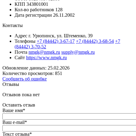
КПП
343801001
Кол-во работников
128
Дата регистрации
26.11.2002
Контакты
Адрес
г. Урюпинск, ул. Штеменко, 39
Телефоны
+7 (84442) 3-67-17
+7 (84442) 3-68-54
+7
(84442) 3-70-52
Почта
nmgk@nmgk.ru
supply@nmgk.ru
Сайт
https://www.nmgk.ru
Обновление данных: 25.02.2026
Количество просмотров: 851
Сообщить об ошибке
Отзывы
Отзывов пока нет
Оставить отзыв
Ваше имя
*
Ваш e-mail
*
Текст отзыва
*