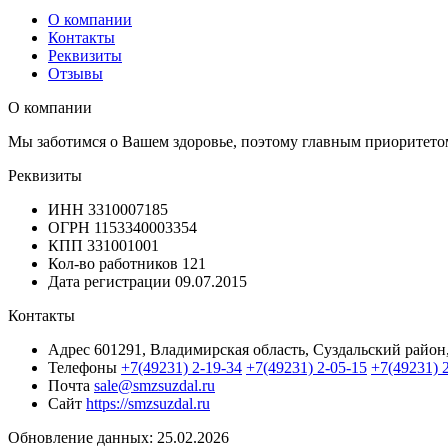
О компании
Контакты
Реквизиты
Отзывы
О компании
Мы заботимся о Вашем здоровье, поэтому главным приоритетом
Реквизиты
ИНН
3310007185
ОГРН
1153340003354
КПП
331001001
Кол-во работников
121
Дата регистрации
09.07.2015
Контакты
Адрес
601291, Владимирская область, Суздальский район
Телефоны
+7(49231) 2-19-34
+7(49231) 2-05-15
+7(49231) 
Почта
sale@smzsuzdal.ru
Сайт
https://smzsuzdal.ru
Обновление данных: 25.02.2026