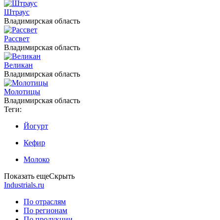
Штраус
Владимирская область
Рассвет
Владимирская область
Великан
Владимирская область
Молотицы
Владимирская область
Теги:
Йогурт
Кефир
Молоко
Показать еще
Скрыть
Industrials.ru
По отраслям
По регионам
По продукции