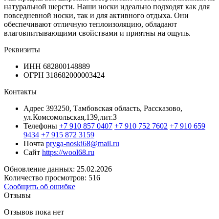
натуральной шерсти. Наши носки идеально подходят как для
повседневной носки, так и для активного отдыха. Они
обеспечивают отличную теплоизоляцию, обладают
влаговпитывающими свойствами и приятны на ощупь.
Реквизиты
ИНН
682800148889
ОГРН
318682000003424
Контакты
Адрес
393250, Тамбовская область, Рассказово,
ул.Комсомольская,139,лит.З
Телефоны
+7 910 857 0407
+7 910 752 7602
+7 910 659
9434
+7 915 872 3159
Почта
pryga-noski68@mail.ru
Сайт
https://wool68.ru
Обновление данных: 25.02.2026
Количество просмотров: 516
Сообщить об ошибке
Отзывы
Отзывов пока нет