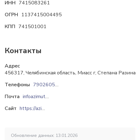
ИНН
7415083261
ОГРН
1137415004495
КПП
741501001
Контакты
Адрес
456317, Челябинская область, Миасс г, Степана Разина у
Телефоны
79026056005
79227220545
Почта
infoazimut@mail.ru
Сайт
https://azimut-pkf.ru
Обновление данных: 13.01.2026