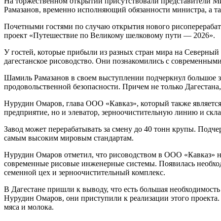
На торжественном открытии присутствовали представители Ми
Рамазанов, временно исполняющий обязанности министра, а т
Почетными гостями по случаю открытия нового рисоперераба
проект «Путешествие по Великому шелковому пути — 2026».
У гостей, которые прибыли из разных стран мира на Северный 
дагестанское рисоводство. Они познакомились с современными 
Шамиль Рамазанов в своем выступлении подчеркнул большое зн
продовольственной безопасности. Причем не только Дагестана,
Нурудин Омаров, глава ООО «Кавказ», который также является
предприятие, но и элеватор, зерноочистительную линию и скл
Завод может перерабатывать за смену до 40 тонн крупы. Подче
самым высоким мировым стандартам.
Нурудин Омаров отметил, что рисоводством в ООО «Кавказ» н
современные рисовые инженерные системы. Появилась необход
семенной цех и зерноочистительный комплекс.
В Дагестане пришли к выводу, что есть большая необходимость 
Нурудин Омаров, они приступили к реализации этого проекта.
мяса и молока.