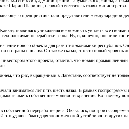
нсельхоза России, администрации Тарумовского района, а такж
акже Шарип Шарипов, первый заместитель главы министерства.
тывающего предприятия стали представители международной де
Кавказ, появилась уникальная возможность увидеть все своими г
технологиями переработки зерна. Ну, и, конечно, оценили гост
ачение нового объекта для развития экономики республики. Он 
 но и страны в целом. Он также сказал, что это новый уровень 
 инвестором этого проекта, отметил, что новый промышленный 
ады.
ркнем, что рис, выращенный в Дагестане, соответствует не тол
ачали заниматься лет пять-шесть назад. В рамках госпрограмм
имость иметь собственные мощности хранения. Вот почему воз
в собственной переработке риса. Оказалось, построить современ
 И это удалось благодаря экономической устойчивости других н