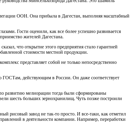
е руководства Минсельхозпрода Дагестана. Это Шамиль
легации ООН. Она прибыла в Дагестан, выполняя масштабный
лазами. Гости оценили, как все более успешно развивается
еприимство жителей Дагестана.
сказал, что открытие этого предприятия стало гарантией
добавленной стоимости местной продукции.
комплекс представляет собой не только непосредственно
ько ГОСТам, действующим в России. Он даже соответствует
ы по развитию мелиорации тогда были сформированы
вели шесть больших зернохранилищ. Чуть позже построили
ный рисовый завод не так-то просто. И все-таки, как отметил
аправлений в деятельности компании. Например, переработки